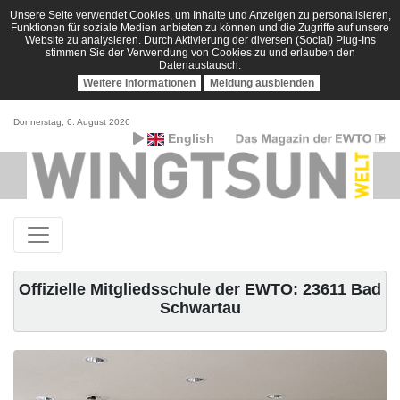
Unsere Seite verwendet Cookies, um Inhalte und Anzeigen zu personalisieren,
Funktionen für soziale Medien anbieten zu können und die Zugriffe auf unsere
Website zu analysieren. Durch Aktivierung der diversen (Social) Plug-Ins
stimmen Sie der Verwendung von Cookies zu und erlauben den
Datenaustausch.
Weitere Informationen
Meldung ausblenden
Donnerstag, 6. August 2026
English
Offizielle Mitgliedsschule der EWTO: 23611 Bad
Schwartau