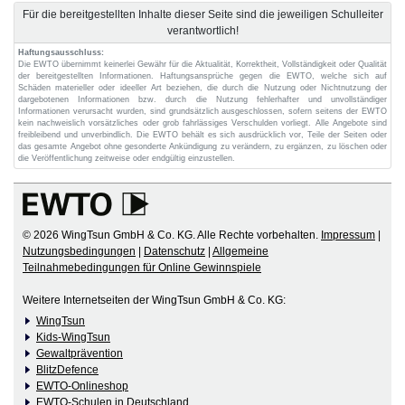
Für die bereitgestellten Inhalte dieser Seite sind die jeweiligen Schulleiter
verantwortlich!
Haftungsausschluss:
Die EWTO übernimmt keinerlei Gewähr für die Aktualität, Korrektheit, Vollständigkeit oder Qualität
der bereitgestellten Informationen. Haftungsansprüche gegen die EWTO, welche sich auf
Schäden materieller oder ideeller Art beziehen, die durch die Nutzung oder Nichtnutzung der
dargebotenen Informationen bzw. durch die Nutzung fehlerhafter und unvollständiger
Informationen verursacht wurden, sind grundsätzlich ausgeschlossen, sofern seitens der EWTO
kein nachweislich vorsätzliches oder grob fahrlässiges Verschulden vorliegt. Alle Angebote sind
freibleibend und unverbindlich. Die EWTO behält es sich ausdrücklich vor, Teile der Seiten oder
das gesamte Angebot ohne gesonderte Ankündigung zu verändern, zu ergänzen, zu löschen oder
die Veröffentlichung zeitweise oder endgültig einzustellen.
© 2026 WingTsun GmbH & Co. KG. Alle Rechte vorbehalten.
Impressum
|
Nutzungsbedingungen
|
Datenschutz
|
Allgemeine
Teilnahmebedingungen für Online Gewinnspiele
Weitere Internetseiten der WingTsun GmbH & Co. KG:
WingTsun
Kids-WingTsun
Gewaltprävention
BlitzDefence
EWTO-Onlineshop
EWTO-Schulen in Deutschland