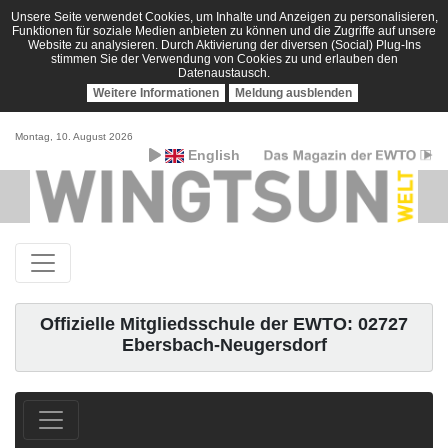
Unsere Seite verwendet Cookies, um Inhalte und Anzeigen zu personalisieren,
Funktionen für soziale Medien anbieten zu können und die Zugriffe auf unsere
Website zu analysieren. Durch Aktivierung der diversen (Social) Plug-Ins
stimmen Sie der Verwendung von Cookies zu und erlauben den
Datenaustausch.
Weitere Informationen
Meldung ausblenden
Montag, 10. August 2026
English
Offizielle Mitgliedsschule der EWTO: 02727
Ebersbach-Neugersdorf