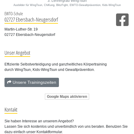
3. Lehrergrad WingTsun
Ausbilder für WingTsun, ChiKung, BlitzFight, EWTO-Gewaltprävention, Kids-WingTsun
EWTO-Schule
02727 Ebersbach-Neugersdorf
Martin-Luther-Str. 19
02727 Ebersbach-Neugersdorf
Unser Angebot
Effiziente Selbstverteidigung und ganzheitliches Körpertraining
durch WingTsun, Kids-WingTsun und Gewaltprävention.
Unsere Trainingszeiten
Google Maps aktivieren
Kontakt
Sie haben Interesse an unserem Angebot?
Lassen Sie sich kostenlos und unverbindlich von uns beraten. Benutzen Sie
dazu einfach unser Kontaktformular.