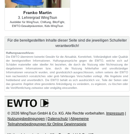
Franko Martin
3. Lehrergrad WingTsun
Ausbilder für WingTsun, ChiKung, BlitzFight,
EWTO-Gewaltprävention, Kids-WingTsun
Für die bereitgestellten Inhalte dieser Seite sind die jeweiligen Schulleiter
verantwortlich!
Haftungsausschluss:
Die EWTO übernimmt keinerlei Gewähr für die Aktualität, Korrektheit, Vollständigkeit oder Qualität
der bereitgestellten Informationen. Haftungsansprüche gegen die EWTO, welche sich auf
Schäden materieller oder ideeller Art beziehen, die durch die Nutzung oder Nichtnutzung der
dargebotenen Informationen bzw. durch die Nutzung fehlerhafter und unvollständiger
Informationen verursacht wurden, sind grundsätzlich ausgeschlossen, sofern seitens der EWTO
kein nachweislich vorsätzliches oder grob fahrlässiges Verschulden vorliegt. Alle Angebote sind
freibleibend und unverbindlich. Die EWTO behält es sich ausdrücklich vor, Teile der Seiten oder
das gesamte Angebot ohne gesonderte Ankündigung zu verändern, zu ergänzen, zu löschen oder
die Veröffentlichung zeitweise oder endgültig einzustellen.
© 2026 WingTsun GmbH & Co. KG. Alle Rechte vorbehalten.
Impressum
|
Nutzungsbedingungen
|
Datenschutz
|
Allgemeine
Teilnahmebedingungen für Online Gewinnspiele