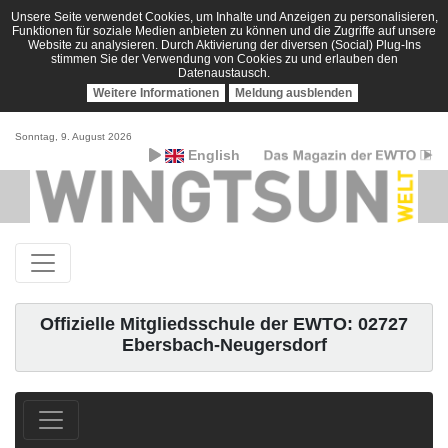
Unsere Seite verwendet Cookies, um Inhalte und Anzeigen zu personalisieren,
Funktionen für soziale Medien anbieten zu können und die Zugriffe auf unsere
Website zu analysieren. Durch Aktivierung der diversen (Social) Plug-Ins
stimmen Sie der Verwendung von Cookies zu und erlauben den
Datenaustausch.
Weitere Informationen
Meldung ausblenden
Sonntag, 9. August 2026
English
Offizielle Mitgliedsschule der EWTO: 02727
Ebersbach-Neugersdorf