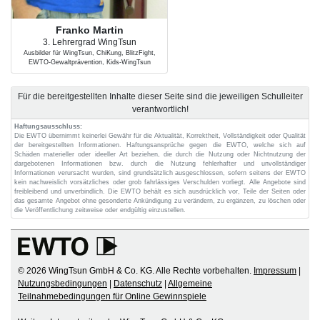
Franko Martin
3. Lehrergrad WingTsun
Ausbilder für WingTsun, ChiKung, BlitzFight,
EWTO-Gewaltprävention, Kids-WingTsun
Für die bereitgestellten Inhalte dieser Seite sind die jeweiligen Schulleiter
verantwortlich!
Haftungsausschluss:
Die EWTO übernimmt keinerlei Gewähr für die Aktualität, Korrektheit, Vollständigkeit oder Qualität
der bereitgestellten Informationen. Haftungsansprüche gegen die EWTO, welche sich auf
Schäden materieller oder ideeller Art beziehen, die durch die Nutzung oder Nichtnutzung der
dargebotenen Informationen bzw. durch die Nutzung fehlerhafter und unvollständiger
Informationen verursacht wurden, sind grundsätzlich ausgeschlossen, sofern seitens der EWTO
kein nachweislich vorsätzliches oder grob fahrlässiges Verschulden vorliegt. Alle Angebote sind
freibleibend und unverbindlich. Die EWTO behält es sich ausdrücklich vor, Teile der Seiten oder
das gesamte Angebot ohne gesonderte Ankündigung zu verändern, zu ergänzen, zu löschen oder
die Veröffentlichung zeitweise oder endgültig einzustellen.
© 2026 WingTsun GmbH & Co. KG. Alle Rechte vorbehalten.
Impressum
|
Nutzungsbedingungen
|
Datenschutz
|
Allgemeine
Teilnahmebedingungen für Online Gewinnspiele