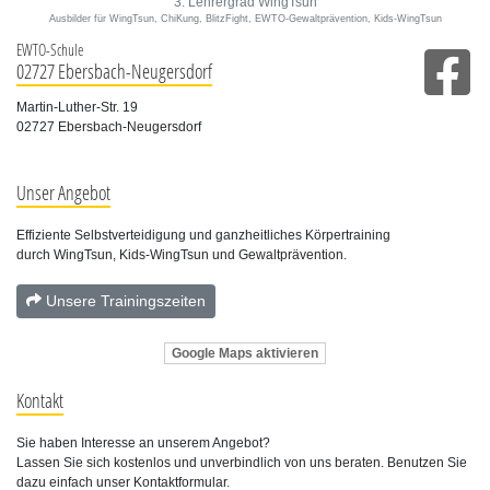
3. Lehrergrad WingTsun
Ausbilder für WingTsun, ChiKung, BlitzFight, EWTO-Gewaltprävention, Kids-WingTsun
EWTO-Schule
02727 Ebersbach-Neugersdorf
Martin-Luther-Str. 19
02727 Ebersbach-Neugersdorf
Unser Angebot
Effiziente Selbstverteidigung und ganzheitliches Körpertraining
durch WingTsun, Kids-WingTsun und Gewaltprävention.
Unsere Trainingszeiten
Google Maps aktivieren
Kontakt
Sie haben Interesse an unserem Angebot?
Lassen Sie sich kostenlos und unverbindlich von uns beraten. Benutzen Sie
dazu einfach unser Kontaktformular.