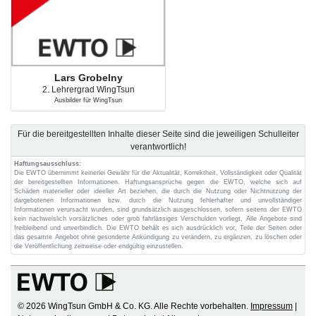
Lars Grobelny
2. Lehrergrad WingTsun
Ausbilder für WingTsun
Für die bereitgestellten Inhalte dieser Seite sind die jeweiligen Schulleiter
verantwortlich!
Haftungsausschluss:
Die EWTO übernimmt keinerlei Gewähr für die Aktualität, Korrektheit, Vollständigkeit oder Qualität
der bereitgestellten Informationen. Haftungsansprüche gegen die EWTO, welche sich auf
Schäden materieller oder ideeller Art beziehen, die durch die Nutzung oder Nichtnutzung der
dargebotenen Informationen bzw. durch die Nutzung fehlerhafter und unvollständiger
Informationen verursacht wurden, sind grundsätzlich ausgeschlossen, sofern seitens der EWTO
kein nachweislich vorsätzliches oder grob fahrlässiges Verschulden vorliegt. Alle Angebote sind
freibleibend und unverbindlich. Die EWTO behält es sich ausdrücklich vor, Teile der Seiten oder
das gesamte Angebot ohne gesonderte Ankündigung zu verändern, zu ergänzen, zu löschen oder
die Veröffentlichung zeitweise oder endgültig einzustellen.
© 2026 WingTsun GmbH & Co. KG. Alle Rechte vorbehalten.
Impressum
|