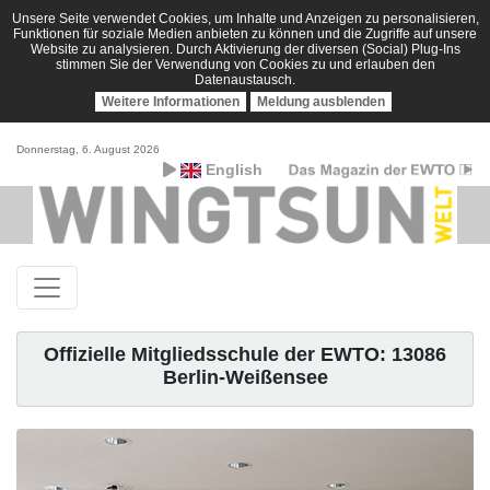
Unsere Seite verwendet Cookies, um Inhalte und Anzeigen zu personalisieren,
Funktionen für soziale Medien anbieten zu können und die Zugriffe auf unsere
Website zu analysieren. Durch Aktivierung der diversen (Social) Plug-Ins
stimmen Sie der Verwendung von Cookies zu und erlauben den
Datenaustausch.
Weitere Informationen
Meldung ausblenden
Donnerstag, 6. August 2026
English
Offizielle Mitgliedsschule der EWTO: 13086
Berlin-Weißensee