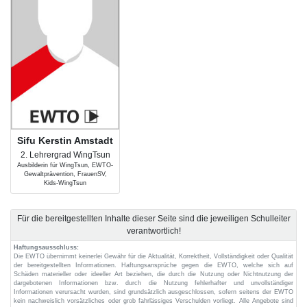
Sifu Kerstin Amstadt
2. Lehrergrad WingTsun
Ausbilderin für WingTsun, EWTO-
Gewaltprävention, FrauenSV,
Kids-WingTsun
Für die bereitgestellten Inhalte dieser Seite sind die jeweiligen Schulleiter
verantwortlich!
Haftungsausschluss:
Die EWTO übernimmt keinerlei Gewähr für die Aktualität, Korrektheit, Vollständigkeit oder Qualität
der bereitgestellten Informationen. Haftungsansprüche gegen die EWTO, welche sich auf
Schäden materieller oder ideeller Art beziehen, die durch die Nutzung oder Nichtnutzung der
dargebotenen Informationen bzw. durch die Nutzung fehlerhafter und unvollständiger
Informationen verursacht wurden, sind grundsätzlich ausgeschlossen, sofern seitens der EWTO
kein nachweislich vorsätzliches oder grob fahrlässiges Verschulden vorliegt. Alle Angebote sind