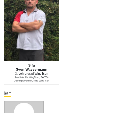
Sifu
Sven Wassermann
3. Lehrergrad WingTsun
Ausbilder für WingTsun, EWTO-
Gewaltprävention, Kids-WingTsun
Team