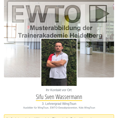
Ihr Kontakt vor Ort:
Sifu Sven Wassermann
3. Lehrergrad WingTsun
Ausbilder für WingTsun, EWTO-Gewaltprävention, Kids-WingTsun