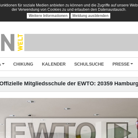
nktionen für soziale Medien anbieten zu können und die Zugriffe auf unsere Websi
der Verwendung von Cookies zu und erlauben den Datenaustausch.
Weitere Informationen
Meldung ausblenden
A
CHIKUNG
KALENDER
SCHULSUCHE
PRESSE
Offizielle Mitgliedsschule der EWTO: 20359 Hambur