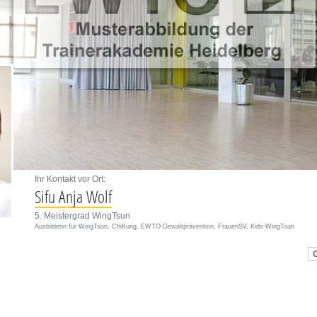
Ihr Kontakt vor Ort:
Sifu Anja Wolf
5. Meistergrad WingTsun
Ausbilderin für WingTsun, ChiKung, EWTO-Gewaltprävention, FrauenSV, Kids-WingTsun