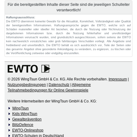
Für die bereitgestellten Inhalte dieser Seite sind die jeweiligen Schulleiter
verantwortlich!
Haftungsausschluss:
Die EWTO übernimmt keinerlei Gewähr für die Aktualität, Korrektheit, Vollständigkeit oder Qualität
der bereitgestellten Informationen. Haftungsansprüche gegen die EWTO, welche sich auf
Schäden materieller oder ideeller Art beziehen, die durch die Nutzung oder Nichtnutzung der
dargebotenen Informationen bzw. durch die Nutzung fehlerhafter und unvollständiger
Informationen verursacht wurden, sind grundsätzlich ausgeschlossen, sofern seitens der EWTO
kein nachweislich vorsätzliches oder grob fahrlässiges Verschulden vorliegt. Alle Angebote sind
freibleibend und unverbindlich. Die EWTO behält es sich ausdrücklich vor, Teile der Seiten oder
das gesamte Angebot ohne gesonderte Ankündigung zu verändern, zu ergänzen, zu löschen oder
die Veröffentlichung zeitweise oder endgültig einzustellen.
© 2026 WingTsun GmbH & Co. KG. Alle Rechte vorbehalten.
Impressum
|
Nutzungsbedingungen
|
Datenschutz
|
Allgemeine
Teilnahmebedingungen für Online Gewinnspiele
Weitere Internetseiten der WingTsun GmbH & Co. KG:
WingTsun
Kids-WingTsun
Gewaltprävention
BlitzDefence
EWTO-Onlineshop
EWTO-Schulen in Deutschland