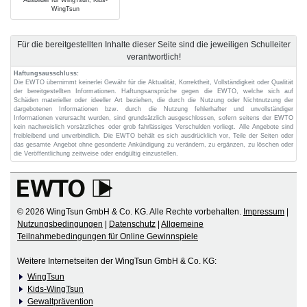
WingTsun
Für die bereitgestellten Inhalte dieser Seite sind die jeweiligen Schulleiter
verantwortlich!
Haftungsausschluss:
Die EWTO übernimmt keinerlei Gewähr für die Aktualität, Korrektheit, Vollständigkeit oder Qualität
der bereitgestellten Informationen. Haftungsansprüche gegen die EWTO, welche sich auf
Schäden materieller oder ideeller Art beziehen, die durch die Nutzung oder Nichtnutzung der
dargebotenen Informationen bzw. durch die Nutzung fehlerhafter und unvollständiger
Informationen verursacht wurden, sind grundsätzlich ausgeschlossen, sofern seitens der EWTO
kein nachweislich vorsätzliches oder grob fahrlässiges Verschulden vorliegt. Alle Angebote sind
freibleibend und unverbindlich. Die EWTO behält es sich ausdrücklich vor, Teile der Seiten oder
das gesamte Angebot ohne gesonderte Ankündigung zu verändern, zu ergänzen, zu löschen oder
die Veröffentlichung zeitweise oder endgültig einzustellen.
© 2026 WingTsun GmbH & Co. KG. Alle Rechte vorbehalten.
Impressum
|
Nutzungsbedingungen
|
Datenschutz
|
Allgemeine
Teilnahmebedingungen für Online Gewinnspiele
Weitere Internetseiten der WingTsun GmbH & Co. KG:
WingTsun
Kids-WingTsun
Gewaltprävention