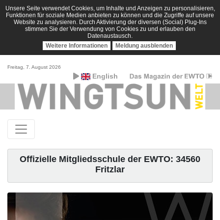
Unsere Seite verwendet Cookies, um Inhalte und Anzeigen zu personalisieren,
Funktionen für soziale Medien anbieten zu können und die Zugriffe auf unsere
Website zu analysieren. Durch Aktivierung der diversen (Social) Plug-Ins
stimmen Sie der Verwendung von Cookies zu und erlauben den
Datenaustausch.
Weitere Informationen
Meldung ausblenden
Freitag, 7. August 2026
English
Offizielle Mitgliedsschule der EWTO: 34560
Fritzlar