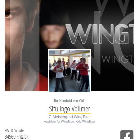
Ihr Kontakt vor Ort:
Sifu Ingo Vollmer
7. Meistergrad WingTsun
Ausbilder für WingTsun, Kids-WingTsun
EWTO-Schule
34560 Fritzlar