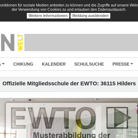
nktionen für soziale Medien anbieten zu können und die Zugriffe auf unsere Websi
der Verwendung von Cookies zu und erlauben den Datenaustausch.
Weitere Informationen
Meldung ausblenden
A
CHIKUNG
KALENDER
SCHULSUCHE
PRESSE
Offizielle Mitgliedsschule der EWTO: 36115 Hilders