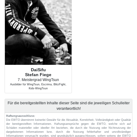
DaiSifu
Stefan Fiege
7. Meistergrad WingTsun
Ausbilder für WingTsun, Escrima, BlitzFight,
Kids-WingTsun
Für die bereitgestellten Inhalte dieser Seite sind die jeweiligen Schulleiter
verantwortlich!
Haftungsausschluss:
Die EWTO übernimmt keinerlei Gewähr für die Aktualität, Korrektheit, Vollständigkeit oder Qualität
der bereitgestellten Informationen. Haftungsansprüche gegen die EWTO, welche sich auf
Schäden materieller oder ideeller Art beziehen, die durch die Nutzung oder Nichtnutzung der
dargebotenen Informationen bzw. durch die Nutzung fehlerhafter und unvollständiger
Informationen verursacht wurden, sind grundsätzlich ausgeschlossen, sofern seitens der EWTO