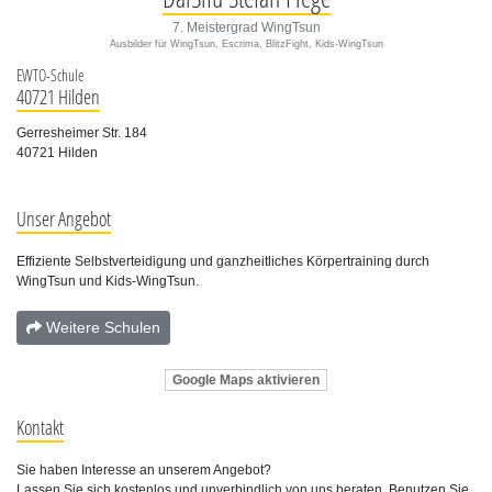
7. Meistergrad WingTsun
Ausbilder für WingTsun, Escrima, BlitzFight, Kids-WingTsun
EWTO-Schule
40721 Hilden
Gerresheimer Str. 184
40721 Hilden
Unser Angebot
Effiziente Selbstverteidigung und ganzheitliches Körpertraining durch
WingTsun und Kids-WingTsun.
Weitere Schulen
Google Maps aktivieren
Kontakt
Sie haben Interesse an unserem Angebot?
Lassen Sie sich kostenlos und unverbindlich von uns beraten. Benutzen Sie