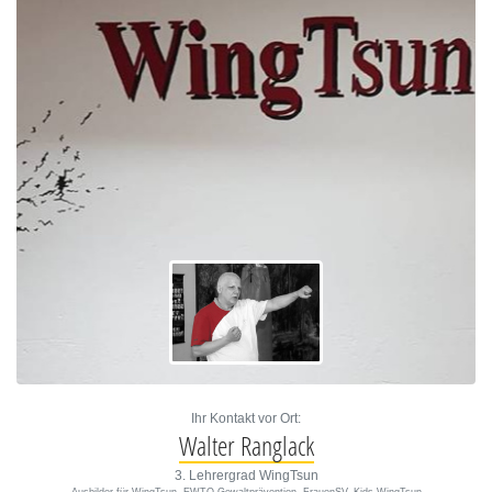
Ihr Kontakt vor Ort:
Walter Ranglack
3. Lehrergrad WingTsun
Ausbilder für WingTsun, EWTO-Gewaltprävention, FrauenSV, Kids-WingTsun