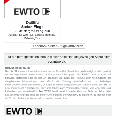
DaiSifu
Stefan Fiege
7. Meistergrad WingTsun
Ausbilder für WingTsun, Escrima, BlitzFight,
Kids-WingTsun
Facebook Seiten-Plugin aktivieren
Für die bereitgestellten Inhalte dieser Seite sind die jeweiligen Schulleiter
verantwortlich!
Haftungsausschluss:
Die EWTO übernimmt keinerlei Gewähr für die Aktualität, Korrektheit, Vollständigkeit oder Qualität
der bereitgestellten Informationen. Haftungsansprüche gegen die EWTO, welche sich auf
Schäden materieller oder ideeller Art beziehen, die durch die Nutzung oder Nichtnutzung der
dargebotenen Informationen bzw. durch die Nutzung fehlerhafter und unvollständiger
Informationen verursacht wurden, sind grundsätzlich ausgeschlossen, sofern seitens der EWTO
kein nachweislich vorsätzliches oder grob fahrlässiges Verschulden vorliegt. Alle Angebote sind
freibleibend und unverbindlich. Die EWTO behält es sich ausdrücklich vor, Teile der Seiten oder
das gesamte Angebot ohne gesonderte Ankündigung zu verändern, zu ergänzen, zu löschen oder
die Veröffentlichung zeitweise oder endgültig einzustellen.