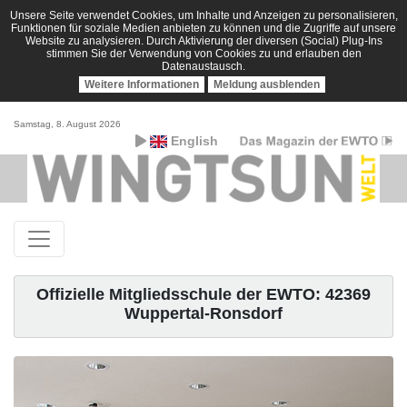
Unsere Seite verwendet Cookies, um Inhalte und Anzeigen zu personalisieren,
Funktionen für soziale Medien anbieten zu können und die Zugriffe auf unsere
Website zu analysieren. Durch Aktivierung der diversen (Social) Plug-Ins
stimmen Sie der Verwendung von Cookies zu und erlauben den
Datenaustausch.
Weitere Informationen
Meldung ausblenden
Samstag, 8. August 2026
English
Offizielle Mitgliedsschule der EWTO: 42369
Wuppertal-Ronsdorf