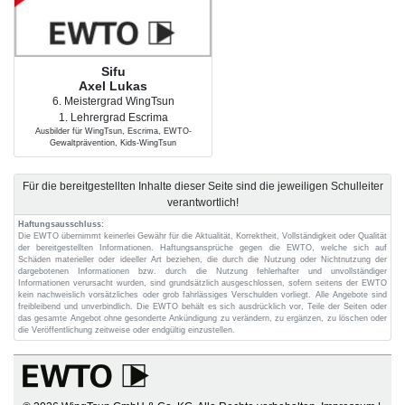
Sifu
Axel Lukas
6. Meistergrad WingTsun
1. Lehrergrad Escrima
Ausbilder für WingTsun, Escrima, EWTO-
Gewaltprävention, Kids-WingTsun
Für die bereitgestellten Inhalte dieser Seite sind die jeweiligen Schulleiter
verantwortlich!
Haftungsausschluss:
Die EWTO übernimmt keinerlei Gewähr für die Aktualität, Korrektheit, Vollständigkeit oder Qualität
der bereitgestellten Informationen. Haftungsansprüche gegen die EWTO, welche sich auf
Schäden materieller oder ideeller Art beziehen, die durch die Nutzung oder Nichtnutzung der
dargebotenen Informationen bzw. durch die Nutzung fehlerhafter und unvollständiger
Informationen verursacht wurden, sind grundsätzlich ausgeschlossen, sofern seitens der EWTO
kein nachweislich vorsätzliches oder grob fahrlässiges Verschulden vorliegt. Alle Angebote sind
freibleibend und unverbindlich. Die EWTO behält es sich ausdrücklich vor, Teile der Seiten oder
das gesamte Angebot ohne gesonderte Ankündigung zu verändern, zu ergänzen, zu löschen oder
die Veröffentlichung zeitweise oder endgültig einzustellen.