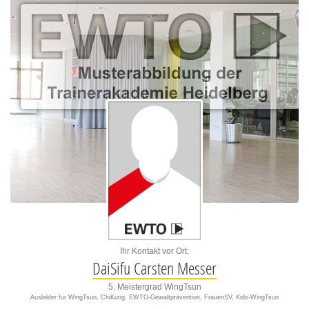
Ihr Kontakt vor Ort:
DaiSifu Carsten Messer
5. Meistergrad WingTsun
Ausbilder für WingTsun, ChiKung, EWTO-Gewaltprävention, FrauenSV, Kids-WingTsun