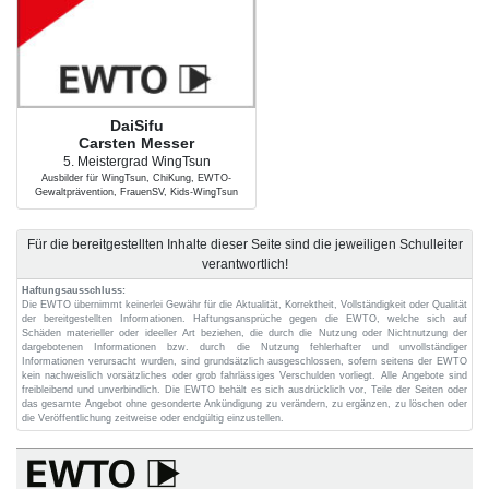
DaiSifu
Carsten Messer
5. Meistergrad WingTsun
Ausbilder für WingTsun, ChiKung, EWTO-
Gewaltprävention, FrauenSV, Kids-WingTsun
Für die bereitgestellten Inhalte dieser Seite sind die jeweiligen Schulleiter
verantwortlich!
Haftungsausschluss:
Die EWTO übernimmt keinerlei Gewähr für die Aktualität, Korrektheit, Vollständigkeit oder Qualität
der bereitgestellten Informationen. Haftungsansprüche gegen die EWTO, welche sich auf
Schäden materieller oder ideeller Art beziehen, die durch die Nutzung oder Nichtnutzung der
dargebotenen Informationen bzw. durch die Nutzung fehlerhafter und unvollständiger
Informationen verursacht wurden, sind grundsätzlich ausgeschlossen, sofern seitens der EWTO
kein nachweislich vorsätzliches oder grob fahrlässiges Verschulden vorliegt. Alle Angebote sind
freibleibend und unverbindlich. Die EWTO behält es sich ausdrücklich vor, Teile der Seiten oder
das gesamte Angebot ohne gesonderte Ankündigung zu verändern, zu ergänzen, zu löschen oder
die Veröffentlichung zeitweise oder endgültig einzustellen.