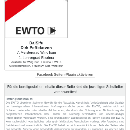
DaiSifu
Dirk Peffekoven
7. Meistergrad WingTsun
1. Lehrergrad Escrima
Ausbilder für WingTsun, Escrima, EWTO-
Gewaltprävention, FrauenSV, Kids-WingTsun
Facebook Seiten-Plugin aktivieren
Für die bereitgestellten Inhalte dieser Seite sind die jeweiligen Schulleiter
verantwortlich!
Haftungsausschluss:
Die EWTO übernimmt keinerlei Gewähr für die Aktualität, Korrektheit, Vollständigkeit oder Qualität
der bereitgestellten Informationen. Haftungsansprüche gegen die EWTO, welche sich auf
Schäden materieller oder ideeller Art beziehen, die durch die Nutzung oder Nichtnutzung der
dargebotenen Informationen bzw. durch die Nutzung fehlerhafter und unvollständiger
Informationen verursacht wurden, sind grundsätzlich ausgeschlossen, sofern seitens der EWTO
kein nachweislich vorsätzliches oder grob fahrlässiges Verschulden vorliegt. Alle Angebote sind
freibleibend und unverbindlich. Die EWTO behält es sich ausdrücklich vor, Teile der Seiten oder
das gesamte Angebot ohne gesonderte Ankündigung zu verändern, zu ergänzen, zu löschen oder