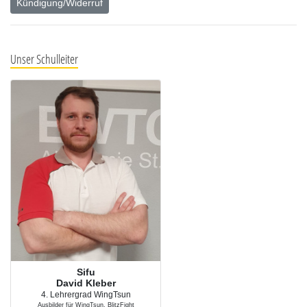
Kündigung/Widerruf
Unser Schulleiter
Sifu
David Kleber
4. Lehrergrad WingTsun
Ausbilder für WingTsun, BlitzFight