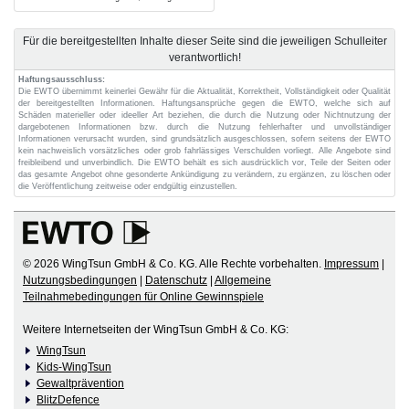
Für die bereitgestellten Inhalte dieser Seite sind die jeweiligen Schulleiter
verantwortlich!
Haftungsausschluss:
Die EWTO übernimmt keinerlei Gewähr für die Aktualität, Korrektheit, Vollständigkeit oder Qualität
der bereitgestellten Informationen. Haftungsansprüche gegen die EWTO, welche sich auf
Schäden materieller oder ideeller Art beziehen, die durch die Nutzung oder Nichtnutzung der
dargebotenen Informationen bzw. durch die Nutzung fehlerhafter und unvollständiger
Informationen verursacht wurden, sind grundsätzlich ausgeschlossen, sofern seitens der EWTO
kein nachweislich vorsätzliches oder grob fahrlässiges Verschulden vorliegt. Alle Angebote sind
freibleibend und unverbindlich. Die EWTO behält es sich ausdrücklich vor, Teile der Seiten oder
das gesamte Angebot ohne gesonderte Ankündigung zu verändern, zu ergänzen, zu löschen oder
die Veröffentlichung zeitweise oder endgültig einzustellen.
© 2026 WingTsun GmbH & Co. KG. Alle Rechte vorbehalten.
Impressum
|
Nutzungsbedingungen
|
Datenschutz
|
Allgemeine
Teilnahmebedingungen für Online Gewinnspiele
Weitere Internetseiten der WingTsun GmbH & Co. KG:
WingTsun
Kids-WingTsun
Gewaltprävention
BlitzDefence