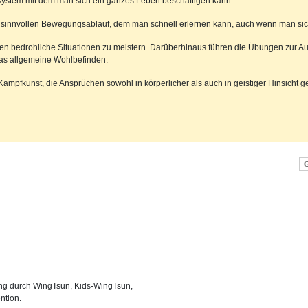
ssystem mit dem man sich ein ganzes Leben beschäftigen kann.
 sinnvollen Bewegungsablauf, dem man schnell erlernen kann, auch wenn man sich lä
eben bedrohliche Situationen zu meistern. Darüberhinaus führen die Übungen zur Au
das allgemeine Wohlbefinden.
mpfkunst, die Ansprüchen sowohl in körperlicher als auch in geistiger Hinsicht ge
ning durch WingTsun, Kids-WingTsun,
ntion.