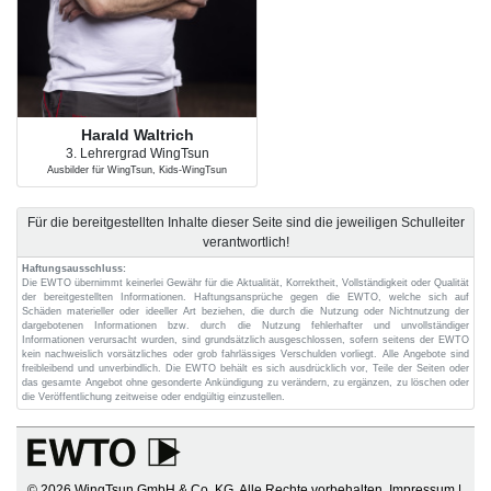
Harald Waltrich
3. Lehrergrad WingTsun
Ausbilder für WingTsun, Kids-WingTsun
Für die bereitgestellten Inhalte dieser Seite sind die jeweiligen Schulleiter
verantwortlich!
Haftungsausschluss:
Die EWTO übernimmt keinerlei Gewähr für die Aktualität, Korrektheit, Vollständigkeit oder Qualität
der bereitgestellten Informationen. Haftungsansprüche gegen die EWTO, welche sich auf
Schäden materieller oder ideeller Art beziehen, die durch die Nutzung oder Nichtnutzung der
dargebotenen Informationen bzw. durch die Nutzung fehlerhafter und unvollständiger
Informationen verursacht wurden, sind grundsätzlich ausgeschlossen, sofern seitens der EWTO
kein nachweislich vorsätzliches oder grob fahrlässiges Verschulden vorliegt. Alle Angebote sind
freibleibend und unverbindlich. Die EWTO behält es sich ausdrücklich vor, Teile der Seiten oder
das gesamte Angebot ohne gesonderte Ankündigung zu verändern, zu ergänzen, zu löschen oder
die Veröffentlichung zeitweise oder endgültig einzustellen.
© 2026 WingTsun GmbH & Co. KG. Alle Rechte vorbehalten.
Impressum
|