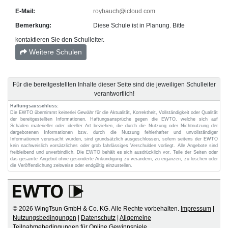
E-Mail:
roybauch@icloud.com
Bemerkung:
Diese Schule ist in Planung. Bitte
kontaktieren Sie den Schulleiter.
Weitere Schulen
Für die bereitgestellten Inhalte dieser Seite sind die jeweiligen Schulleiter
verantwortlich!
Haftungsausschluss:
Die EWTO übernimmt keinerlei Gewähr für die Aktualität, Korrektheit, Vollständigkeit oder Qualität
der bereitgestellten Informationen. Haftungsansprüche gegen die EWTO, welche sich auf
Schäden materieller oder ideeller Art beziehen, die durch die Nutzung oder Nichtnutzung der
dargebotenen Informationen bzw. durch die Nutzung fehlerhafter und unvollständiger
Informationen verursacht wurden, sind grundsätzlich ausgeschlossen, sofern seitens der EWTO
kein nachweislich vorsätzliches oder grob fahrlässiges Verschulden vorliegt. Alle Angebote sind
freibleibend und unverbindlich. Die EWTO behält es sich ausdrücklich vor, Teile der Seiten oder
das gesamte Angebot ohne gesonderte Ankündigung zu verändern, zu ergänzen, zu löschen oder
die Veröffentlichung zeitweise oder endgültig einzustellen.
© 2026 WingTsun GmbH & Co. KG. Alle Rechte vorbehalten.
Impressum
|
Nutzungsbedingungen
|
Datenschutz
|
Allgemeine
Teilnahmebedingungen für Online Gewinnspiele