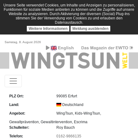
Unsere Seite verwendet Cookies, um Inhalte und Anzeigen zu personalisieren,
Funktionen für soziale Medien anbieten zu können und die Zugriffe auf unsere
Website zu analysieren. Durch Aktivierung der diversen (Social) Plug-Ins
stimmen Sie der Verwendung von Cookies zu und erlauben den
Datenaustausch.
Weitere Informationen
Meldung ausblenden
Samstag, 8. August 2026
English
PLZ Ort:
99085 Erfurt
Land:
Deutschland
Angebot:
WingTsun, Kids-WingTsun,
Gewaltprävention, Gewaltintervention, Escrima
Schulleiter:
Roy Bauch
Telefon:
0162-9866135