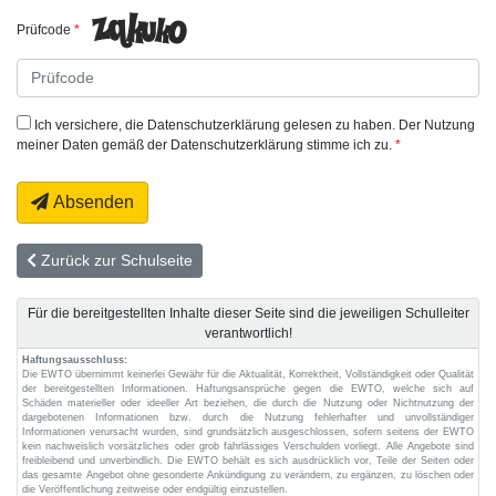
Prüfcode
Ich versichere, die Datenschutzerklärung gelesen zu haben. Der Nutzung
meiner Daten gemäß der Datenschutzerklärung stimme ich zu.
Absenden
Zurück zur Schulseite
Für die bereitgestellten Inhalte dieser Seite sind die jeweiligen Schulleiter
verantwortlich!
Haftungsausschluss:
Die EWTO übernimmt keinerlei Gewähr für die Aktualität, Korrektheit, Vollständigkeit oder Qualität
der bereitgestellten Informationen. Haftungsansprüche gegen die EWTO, welche sich auf
Schäden materieller oder ideeller Art beziehen, die durch die Nutzung oder Nichtnutzung der
dargebotenen Informationen bzw. durch die Nutzung fehlerhafter und unvollständiger
Informationen verursacht wurden, sind grundsätzlich ausgeschlossen, sofern seitens der EWTO
kein nachweislich vorsätzliches oder grob fahrlässiges Verschulden vorliegt. Alle Angebote sind
freibleibend und unverbindlich. Die EWTO behält es sich ausdrücklich vor, Teile der Seiten oder
das gesamte Angebot ohne gesonderte Ankündigung zu verändern, zu ergänzen, zu löschen oder
die Veröffentlichung zeitweise oder endgültig einzustellen.