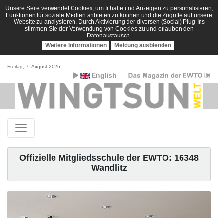
Unsere Seite verwendet Cookies, um Inhalte und Anzeigen zu personalisieren,
Funktionen für soziale Medien anbieten zu können und die Zugriffe auf unsere
Website zu analysieren. Durch Aktivierung der diversen (Social) Plug-Ins
stimmen Sie der Verwendung von Cookies zu und erlauben den
Datenaustausch.
Weitere Informationen
Meldung ausblenden
Freitag, 7. August 2026
English
Offizielle Mitgliedsschule der EWTO: 16348
Wandlitz